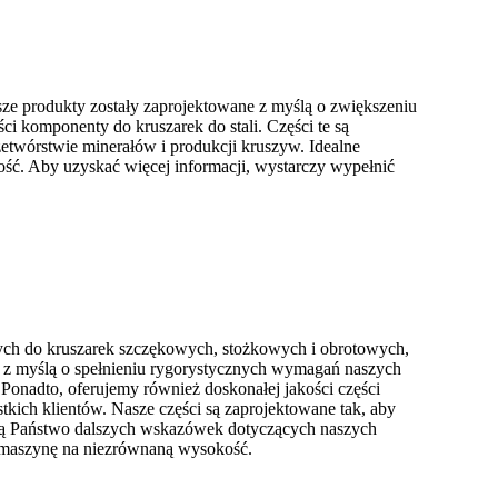
ze produkty zostały zaprojektowane z myślą o zwiększeniu
i komponenty do kruszarek do stali. Części te są
etwórstwie minerałów i produkcji kruszyw. Idealne
ość. Aby uzyskać więcej informacji, wystarczy wypełnić
nych do kruszarek szczękowych, stożkowych i obrotowych,
 z myślą o spełnieniu rygorystycznych wymagań naszych
Ponadto, oferujemy również doskonałej jakości części
kich klientów. Nasze części są zaprojektowane tak, aby
ują Państwo dalszych wskazówek dotyczących naszych
 maszynę na niezrównaną wysokość.