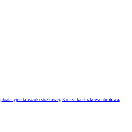
ploatacyjne kruszarki stożkowej
,
Kruszarka stożkowa obrotowa
,