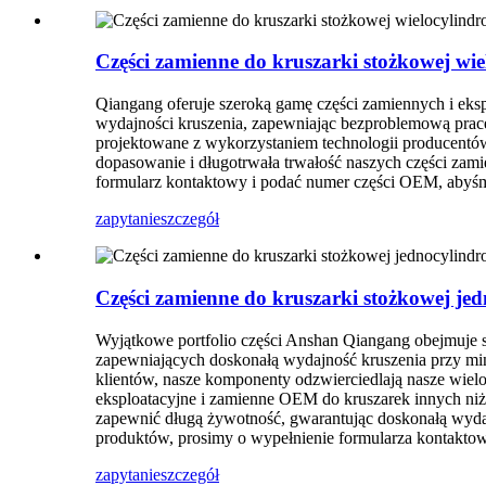
Części zamienne do kruszarki stożkowej wie
Qiangang oferuje szeroką gamę części zamiennych i eks
wydajności kruszenia, zapewniając bezproblemową pracę
projektowane z wykorzystaniem technologii producentów
dopasowanie i długotrwała trwałość naszych części zam
formularz kontaktowy i podać numer części OEM, abyś
zapytanie
szczegół
Części zamienne do kruszarki stożkowej je
Wyjątkowe portfolio części Anshan Qiangang obejmuje s
zapewniających doskonałą wydajność kruszenia przy mi
klientów, nasze komponenty odzwierciedlają nasze wielo
eksploatacyjne i zamienne OEM do kruszarek innych niż 
zapewnić długą żywotność, gwarantując doskonałą wydaj
produktów, prosimy o wypełnienie formularza kontakt
zapytanie
szczegół