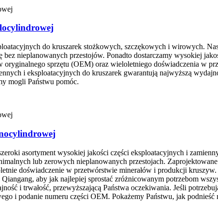
locylindrowej
ploatacyjnych do kruszarek stożkowych, szczękowych i wirowych. Nas
 bez nieplanowanych przestojów. Ponadto dostarczamy wysokiej jakośc
 oryginalnego sprzętu (OEM) oraz wieloletniego doświadczenia w prz
iennych i eksploatacyjnych do kruszarek gwarantują najwyższą wydajn
my mogli Państwu pomóc.
dnocylindrowej
zeroki asortyment wysokiej jakości części eksploatacyjnych i zamien
nimalnych lub zerowych nieplanowanych przestojach. Zaprojektowane
letnie doświadczenie w przetwórstwie minerałów i produkcji kruszyw. 
Qiangang, aby jak najlepiej sprostać zróżnicowanym potrzebom wszyst
ność i trwałość, przewyższającą Państwa oczekiwania. Jeśli potrzeb
owego i podanie numeru części OEM. Pokażemy Państwu, jak podnieść