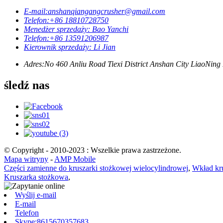
E-mail:
anshanqiangangcrusher@gmail.com
Telefon:
+86 18810728750
Menedżer sprzedaży: Bao Yanchi
Telefon:
+86 13591206987
Kierownik sprzedaży: Li Jian
Adres:
No 460 Anliu Road Tiexi District Anshan City LiaoNing
śledź nas
© Copyright - 2010-2023 : Wszelkie prawa zastrzeżone.
Mapa witryny
-
AMP Mobile
Części zamienne do kruszarki stożkowej wielocylindrowej
,
Wkład kru
Kruszarka stożkowa
,
Wyślij e-mail
E-mail
Telefon
Skype:8615670357683