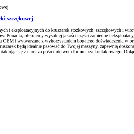
rki szczękowej
nych i eksploatacyjnych do kruszarek stożkowych, szczękowych i wiro
w. Ponadto, oferujemy wysokiej jakości części zamienne i eksploatac
nia OEM i wytwarzane z wykorzystaniem bogatego doświadczenia w pr
 kruszarek będą idealnie pasować do Twojej maszyny, zapewnią doskon
taktując się z nami za pośrednictwem formularza kontaktowego. Dołąc