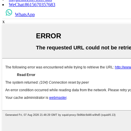
WeChat:8615670357683
WhatsApp
x