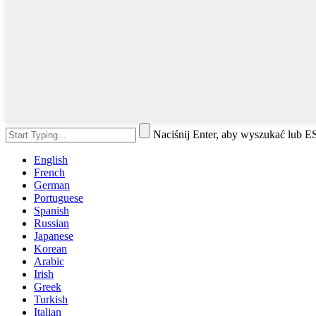
Naciśnij Enter, aby wyszukać lub 
English
French
German
Portuguese
Spanish
Russian
Japanese
Korean
Arabic
Irish
Greek
Turkish
Italian