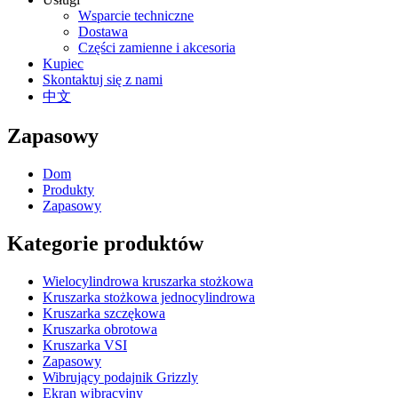
Wsparcie techniczne
Dostawa
Części zamienne i akcesoria
Kupiec
Skontaktuj się z nami
中文
Zapasowy
Dom
Produkty
Zapasowy
Kategorie produktów
Wielocylindrowa kruszarka stożkowa
Kruszarka stożkowa jednocylindrowa
Kruszarka szczękowa
Kruszarka obrotowa
Kruszarka VSI
Zapasowy
Wibrujący podajnik Grizzly
Ekran wibracyjny