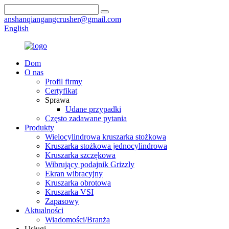
anshanqiangangcrusher@gmail.com
English
Dom
O nas
Profil firmy
Certyfikat
Sprawa
Udane przypadki
Często zadawane pytania
Produkty
Wielocylindrowa kruszarka stożkowa
Kruszarka stożkowa jednocylindrowa
Kruszarka szczękowa
Wibrujący podajnik Grizzly
Ekran wibracyjny
Kruszarka obrotowa
Kruszarka VSI
Zapasowy
Aktualności
Wiadomości/Branża
Usługi