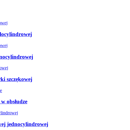
locylindrowej
dnocylindrowej
rki szczękowej
 w obsłudze
ej jednocylindrowej