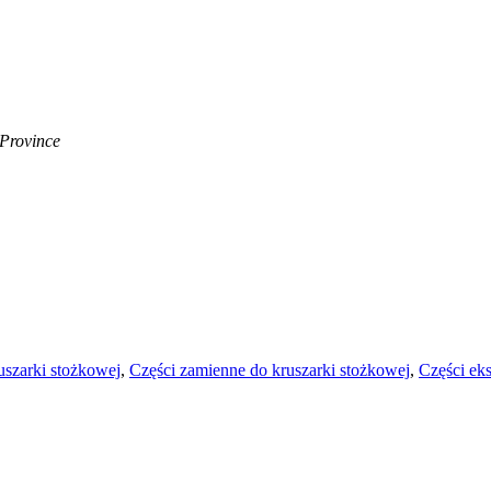
 Province
szarki stożkowej
,
Części zamienne do kruszarki stożkowej
,
Części eks