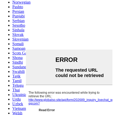
Norwegian
Pashto
Persian
Punjabi
Serbian
Sesotho
Sinhala
Slovak
Slovenian
Somali
Samoan
Scots Gaelic
Shona
Sindhi
Sundanese
Swahili
Tajik
Tamil
Telugu
Thai
Ukrainian
Urdu
Uzbek
Vietnamese
Welsh