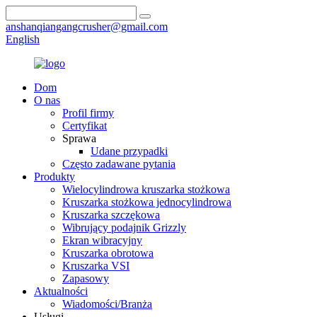
anshanqiangangcrusher@gmail.com
English
Dom
O nas
Profil firmy
Certyfikat
Sprawa
Udane przypadki
Często zadawane pytania
Produkty
Wielocylindrowa kruszarka stożkowa
Kruszarka stożkowa jednocylindrowa
Kruszarka szczękowa
Wibrujący podajnik Grizzly
Ekran wibracyjny
Kruszarka obrotowa
Kruszarka VSI
Zapasowy
Aktualności
Wiadomości/Branża
Usługi