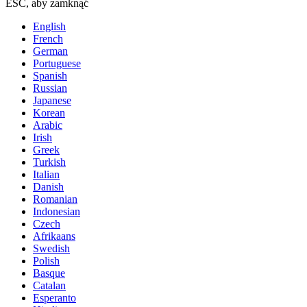
ESC, aby zamknąć
English
French
German
Portuguese
Spanish
Russian
Japanese
Korean
Arabic
Irish
Greek
Turkish
Italian
Danish
Romanian
Indonesian
Czech
Afrikaans
Swedish
Polish
Basque
Catalan
Esperanto