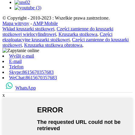
© Copyright - 2010-2023 : Wszelkie prawa zastrzeżone.
Mapa witryny
-
AMP Mobile
Wkład kruszarki stożkowej
,
Części zamienne do kruszarki
stożkowej wielocylindrowej
,
Kruszarka stożkowa
,
Części
eksploatacyjne kruszarki stożkowej
,
Części zamienne do kruszarki
stożkowej
,
Kruszarka stożkowa obrotowa
,
Wyślij e-mail
E-mail
Telefon
Skype:8615670357683
WeChat:8615670357683
WhatsApp
x