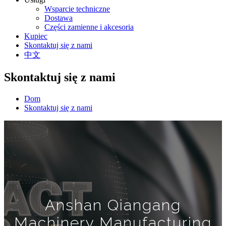
Wsparcie techniczne
Dostawa
Części zamienne i akcesoria
Kupiec
Skontaktuj się z nami
中文
Skontaktuj się z nami
Dom
Skontaktuj się z nami
Anshan Qiangang
Machinery Manufacturing