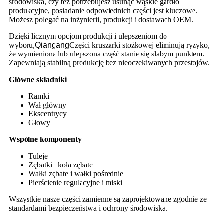
środowiska, czy też potrzebujesz usunąć wąskie gardło
produkcyjne, posiadanie odpowiednich części jest kluczowe.
Możesz polegać na inżynierii, produkcji i dostawach OEM.
Dzięki licznym opcjom produkcji i ulepszeniom do
wyboru,
Qiangang
Części kruszarki stożkowej eliminują ryzyko,
że wymieniona lub ulepszona część stanie się słabym punktem.
Zapewniają stabilną produkcję bez nieoczekiwanych przestojów.
Główne składniki
Ramki
Wał główny
Ekscentrycy
Głowy
Wspólne komponenty
Tuleje
Zębatki i koła zębate
Wałki zębate i wałki pośrednie
Pierścienie regulacyjne i miski
Wszystkie nasze części zamienne są zaprojektowane zgodnie ze
standardami bezpieczeństwa i ochrony środowiska.