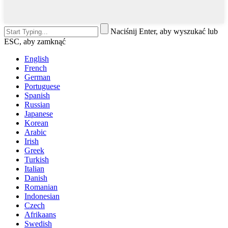
Naciśnij Enter, aby wyszukać lub
ESC, aby zamknąć
English
French
German
Portuguese
Spanish
Russian
Japanese
Korean
Arabic
Irish
Greek
Turkish
Italian
Danish
Romanian
Indonesian
Czech
Afrikaans
Swedish