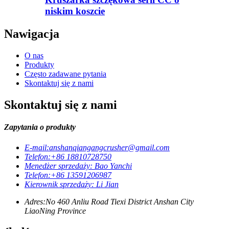
niskim koszcie
Nawigacja
O nas
Produkty
Często zadawane pytania
Skontaktuj się z nami
Skontaktuj się z nami
Zapytania o produkty
E-mail:
anshanqiangangcrusher@gmail.com
Telefon:
+86 18810728750
Menedżer sprzedaży: Bao Yanchi
Telefon:
+86 13591206987
Kierownik sprzedaży: Li Jian
Adres:
No 460 Anliu Road Tiexi District Anshan City
LiaoNing Province