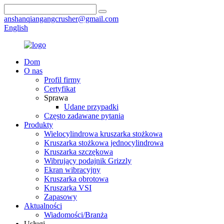
anshanqiangangcrusher@gmail.com
English
Dom
O nas
Profil firmy
Certyfikat
Sprawa
Udane przypadki
Często zadawane pytania
Produkty
Wielocylindrowa kruszarka stożkowa
Kruszarka stożkowa jednocylindrowa
Kruszarka szczękowa
Wibrujący podajnik Grizzly
Ekran wibracyjny
Kruszarka obrotowa
Kruszarka VSI
Zapasowy
Aktualności
Wiadomości/Branża
Usługi