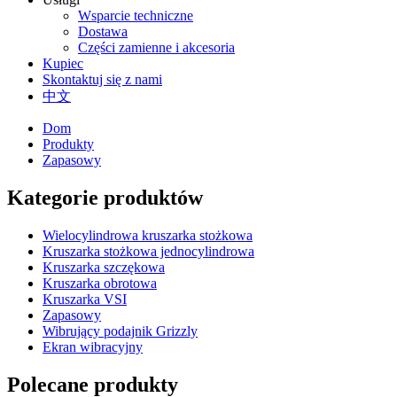
Wsparcie techniczne
Dostawa
Części zamienne i akcesoria
Kupiec
Skontaktuj się z nami
中文
Dom
Produkty
Zapasowy
Kategorie produktów
Wielocylindrowa kruszarka stożkowa
Kruszarka stożkowa jednocylindrowa
Kruszarka szczękowa
Kruszarka obrotowa
Kruszarka VSI
Zapasowy
Wibrujący podajnik Grizzly
Ekran wibracyjny
Polecane produkty