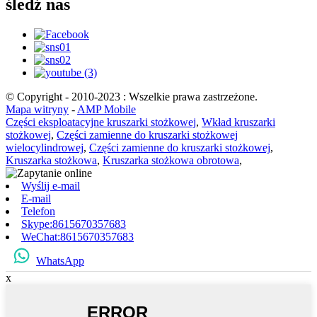
śledź nas
© Copyright - 2010-2023 : Wszelkie prawa zastrzeżone.
Mapa witryny
-
AMP Mobile
Części eksploatacyjne kruszarki stożkowej
,
Wkład kruszarki
stożkowej
,
Części zamienne do kruszarki stożkowej
wielocylindrowej
,
Części zamienne do kruszarki stożkowej
,
Kruszarka stożkowa
,
Kruszarka stożkowa obrotowa
,
Wyślij e-mail
E-mail
Telefon
Skype:8615670357683
WeChat:8615670357683
WhatsApp
x