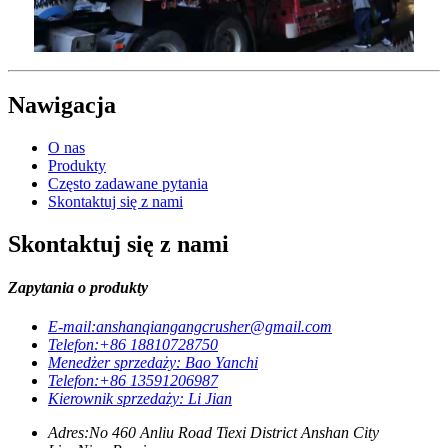
Nawigacja
O nas
Produkty
Często zadawane pytania
Skontaktuj się z nami
Skontaktuj się z nami
Zapytania o produkty
E-mail:
anshanqiangangcrusher@gmail.com
Telefon:
+86 18810728750
Menedżer sprzedaży: Bao Yanchi
Telefon:
+86 13591206987
Kierownik sprzedaży: Li Jian
Adres:
No 460 Anliu Road Tiexi District Anshan City