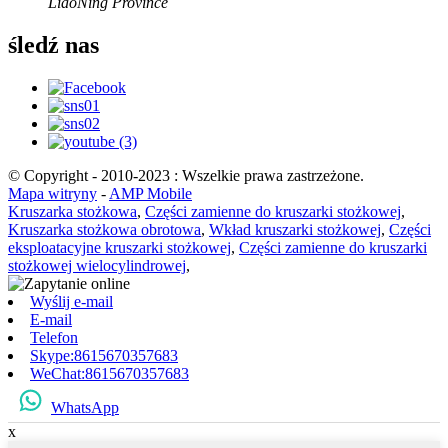
LiaoNing Province
śledź nas
© Copyright - 2010-2023 : Wszelkie prawa zastrzeżone.
Mapa witryny
-
AMP Mobile
Kruszarka stożkowa
,
Części zamienne do kruszarki stożkowej
,
Kruszarka stożkowa obrotowa
,
Wkład kruszarki stożkowej
,
Części
eksploatacyjne kruszarki stożkowej
,
Części zamienne do kruszarki
stożkowej wielocylindrowej
,
Wyślij e-mail
E-mail
Telefon
Skype:8615670357683
WeChat:8615670357683
WhatsApp
x