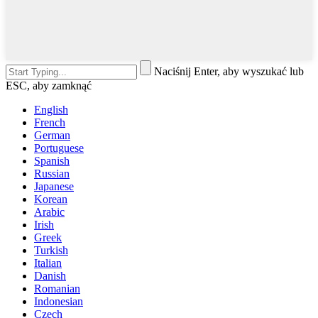
Naciśnij Enter, aby wyszukać lub
ESC, aby zamknąć
English
French
German
Portuguese
Spanish
Russian
Japanese
Korean
Arabic
Irish
Greek
Turkish
Italian
Danish
Romanian
Indonesian
Czech