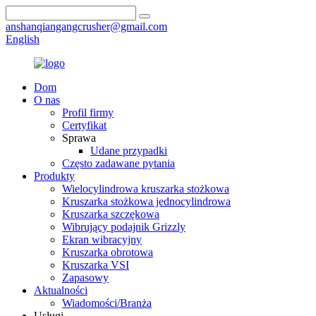
anshanqiangangcrusher@gmail.com
English
Dom
O nas
Profil firmy
Certyfikat
Sprawa
Udane przypadki
Często zadawane pytania
Produkty
Wielocylindrowa kruszarka stożkowa
Kruszarka stożkowa jednocylindrowa
Kruszarka szczękowa
Wibrujący podajnik Grizzly
Ekran wibracyjny
Kruszarka obrotowa
Kruszarka VSI
Zapasowy
Aktualności
Wiadomości/Branża
Usługi